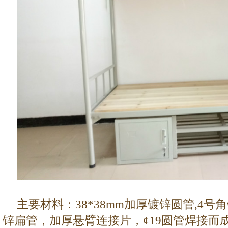
主要材料：
38*38mm
加厚镀锌
圆
管
,4
号角
锌扁管，加厚
悬臂
连接片，
¢19
圆管焊接而