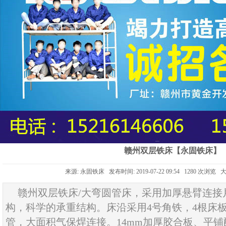
赣州双层铁床【永固铁床】
来源: 永固铁床 发布时间: 2019-07-22 09:54 1280 次浏览 
赣州双层铁床/大弯圆管床，采用加厚悬臂连接
构，科学的承重结构。床沿采用4号角铁，4根床板托
管，大面积气保焊连接。14mm加厚胶合板、平