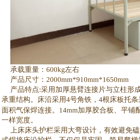
承载重量：
600kg
左右
产品尺寸：
2000mm*910mm*1650mm
产品特点
:
采用加厚
悬臂连接片与立柱形
承重结构。床沿
采用
4
号角铁
，4
根床板托条
面积气保焊
连接。
14mm
加厚胶合板、
平铺
一样宽度。
上床床头护栏采用大弯设计，有效避免磕碰